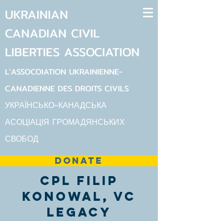
UKRAINIAN
CANADIAN
CIVIL
LIBERTIES
ASSOCIATION
L'ASSOCOIATION UKRAINIENNE-
CANADIENNE DES DROITS CIVILS
УКРАЇНСЬКО-КАНАДСЬКА
АСОЦІАЦІЯ ГРОМАДЯНСЬКИХ
СВОБОД
DONATE
Cpl Filip
Konowal, VC
Legacy